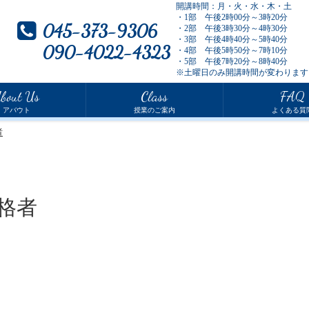
開講時間：月・火・水・木・土
・1部 午後2時00分～3時20分
045-373-9306
・2部 午後3時30分～4時30分
・3部 午後4時40分～5時40分
090-4022-4323
・4部 午後5時50分～7時10分
・5部 午後7時20分～8時40分
※土曜日のみ開講時間が変わります
bout Us
Class
FAQ
アバウト
授業のご案内
よくある質
者
格者