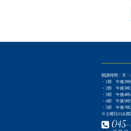
開講時間：月・
・1部 午後2時0
・2部 午後3時3
・3部 午後4時4
・4部 午後5時5
・5部 午後7時2
※土曜日のみ開
045-