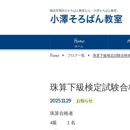
横浜市旭区のそろばん教室なら「小澤そろばん教室」
Home
A
ホーム
Home
ブログ一覧
珠算下級検定試験合格
珠算下級検定試験合
2025.11.29
お知らせ
珠算合格者
4級 １名