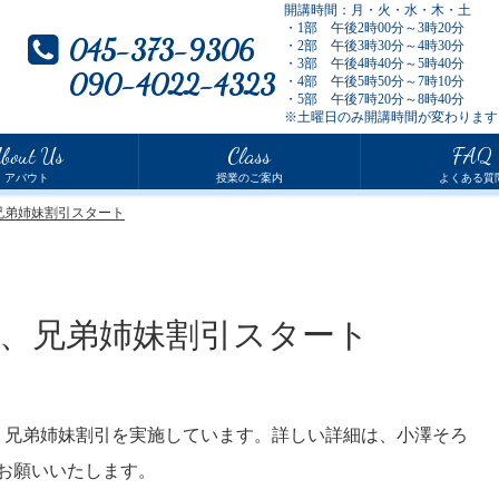
開講時間：月・火・水・木・土
・1部 午後2時00分～3時20分
045-373-9306
・2部 午後3時30分～4時30分
・3部 午後4時40分～5時40分
090-4022-4323
・4部 午後5時50分～7時10分
・5部 午後7時20分～8時40分
※土曜日のみ開講時間が変わります
bout Us
Class
FAQ
アバウト
授業のご案内
よくある質
兄弟姉妹割引スタート
、兄弟姉妹割引スタート
り兄弟姉妹割引を実施しています。詳しい詳細は、小澤そろ
お願いいたします。