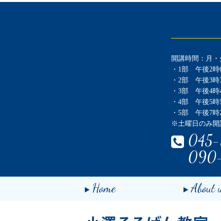
開講時間：月・
・1部 午後2時0
・2部 午後3時3
・3部 午後4時4
・4部 午後5時5
・5部 午後7時2
※土曜日のみ開
045-
090
Home
About 