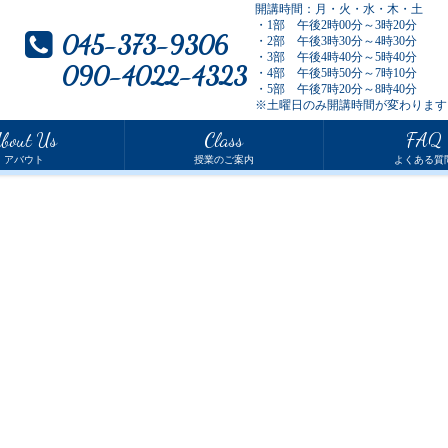
開講時間：月・火・水・木・土
・1部 午後2時00分～3時20分
045-373-9306
・2部 午後3時30分～4時30分
・3部 午後4時40分～5時40分
090-4022-4323
・4部 午後5時50分～7時10分
・5部 午後7時20分～8時40分
※土曜日のみ開講時間が変わります
bout Us
Class
FAQ
アバウト
授業のご案内
よくある質