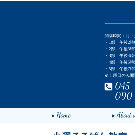
開講時間：月・
・1部 午後2時0
・2部 午後3時3
・3部 午後4時4
・4部 午後5時5
・5部 午後7時2
※土曜日のみ開
045-
090
Home
About 