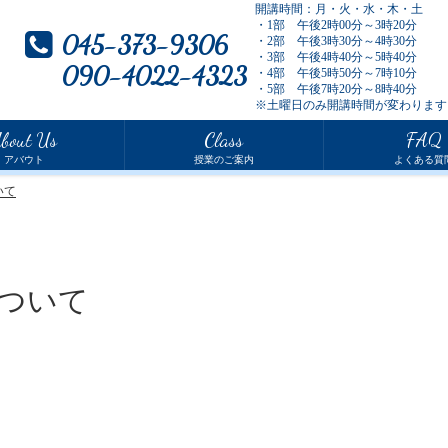
開講時間：月・火・水・木・土
・1部 午後2時00分～3時20分
045-373-9306
・2部 午後3時30分～4時30分
・3部 午後4時40分～5時40分
090-4022-4323
・4部 午後5時50分～7時10分
・5部 午後7時20分～8時40分
※土曜日のみ開講時間が変わります
bout Us
Class
FAQ
アバウト
授業のご案内
よくある質
いて
ついて