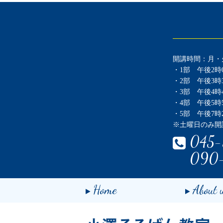
開講時間：月・
・1部 午後2時0
・2部 午後3時3
・3部 午後4時4
・4部 午後5時5
・5部 午後7時2
※土曜日のみ開
045-
090
Home
About 