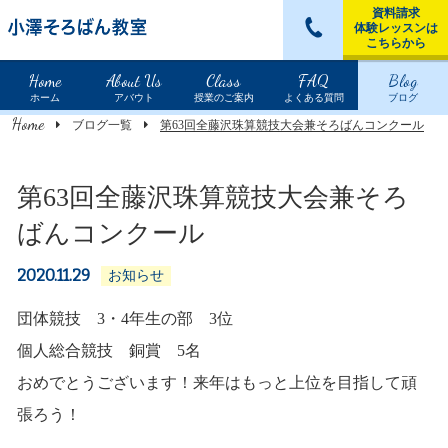
資料請求
体験レッスンは
こちらから
Home
About Us
Class
FAQ
Blog
ホーム
アバウト
授業のご案内
よくある質問
ブログ
Home
ブログ一覧
第63回全藤沢珠算競技大会兼そろばんコンクール
第63回全藤沢珠算競技大会兼そろ
ばんコンクール
2020.11.29
お知らせ
団体競技 3・4年生の部 3位
個人総合競技 銅賞 5名
おめでとうございます！来年はもっと上位を目指して頑
張ろう！